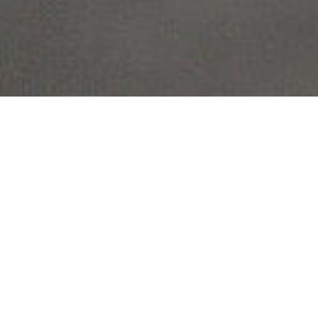
Kauffeldt CNC-Präzisionstechnik
zeichnet sich nun schon seit 10 Jahren durch eine
stetig wachsende Marktpräsenz, konstantes
Wachstum sowie ein ständig erweitertes
Fachwissen aus. Wir bearbeiten für unsere
Kunden Dreh- und Frästeile aller Materialarten.
Unsere besonderen Stärken liegen in der